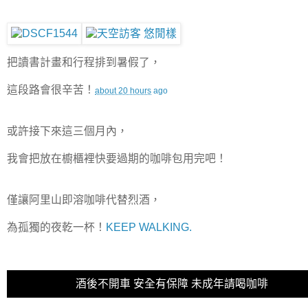
把讀書計畫和行程排到暑假了，
這段路會很辛苦！
about 20 hours
ago
或許接下來這三個月內，
我會把放在櫥櫃裡快要過期的咖啡包用完吧！
僅讓阿里山即溶咖啡代替烈酒，
為孤獨的夜乾一杯！
KEEP WALKING.
酒後不開車 安全有保障 未成年請喝咖啡