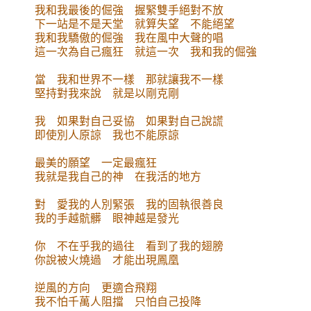
我和我最後的倔強 握緊雙手絕對不放
下一站是不是天堂 就算失望 不能絕望
我和我驕傲的倔強 我在風中大聲的唱
這一次為自己瘋狂 就這一次 我和我的倔強
當 我和世界不一樣 那就讓我不一樣
堅持對我來說 就是以剛克剛
我 如果對自己妥協 如果對自己說謊
即使別人原諒 我也不能原諒
最美的願望 一定最瘋狂
我就是我自己的神 在我活的地方
對 愛我的人別緊張 我的固執很善良
我的手越骯髒 眼神越是發光
你 不在乎我的過往 看到了我的翅膀
你說被火燒過 才能出現鳳凰
逆風的方向 更適合飛翔
我不怕千萬人阻擋 只怕自己投降