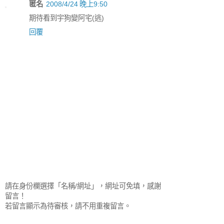
匿名
2008/4/24 晚上9:50
期待看到宇狗變阿宅(逃)
回覆
請在身份欄選擇「名稱/網址」，網址可免填，感謝
留言！
若留言顯示為待審核，請不用重複留言。