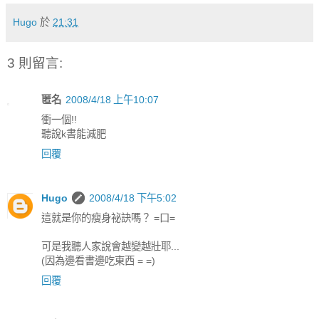
Hugo
於
21:31
3 則留言:
匿名
2008/4/18 上午10:07
衝一個!!
聽說k書能減肥
回覆
Hugo
2008/4/18 下午5:02
這就是你的瘦身祕訣嗎？ =口=
可是我聽人家說會越變越壯耶...
(因為邊看書邊吃東西 = =)
回覆