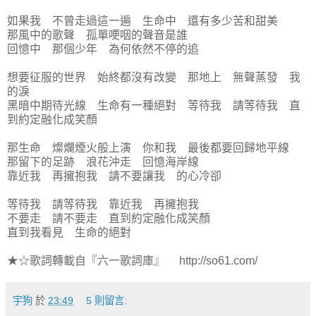
如果我 不曾走過這一遍 生命中 還有多少苦和甜美
那風中的歌聲 孤單哽咽的聲音是誰
回憶中 那個少年 為何依然不停的追
想要征服的世界 始終都沒有改變 那地上 無聲蒸發 我
的淚
黑暗中期待光線 生命有一種絕對 等待我 請等待我 直
到約定融化成笑顏
那生命 燦爛煙火般上演 你和我 最後都要回歸地平線
那留下的足跡 浪花沖走 回憶海岸線
靠近我 再擁抱我 請不要讓我 的心冷卻
等待我 請等待我 靠近我 再擁抱我
不要走 請不要走 直到約定融化成笑顏
直到我看見 生命的絕對
★☆歌詞轉載自『六一歌詞庫』 http://so61.com/
宇狗
於
23:49
5 則留言: