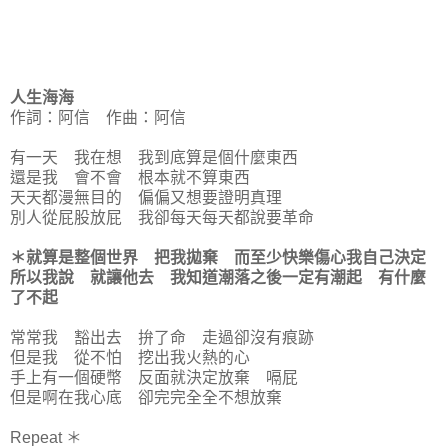
人生海海
作詞：阿信 作曲：阿信
有一天 我在想 我到底算是個什麼東西
還是我 會不會 根本就不算東西
天天都漫無目的 偏偏又想要證明真理
別人從屁股放屁 我卻每天每天都說要革命
＊就算是整個世界 把我拋棄 而至少快樂傷心我自己決定
所以我說 就讓他去 我知道潮落之後一定有潮起 有什麼
了不起
常常我 豁出去 拚了命 走過卻沒有痕跡
但是我 從不怕 挖出我火熱的心
手上有一個硬幣 反面就決定放棄 嗝屁
但是啊在我心底 卻完完全全不想放棄
Repeat ＊