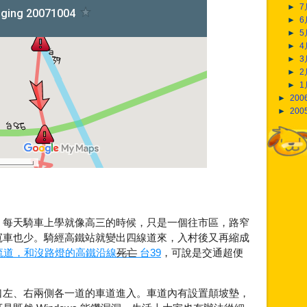
►
►
►
►
►
►
►
►
200
►
200
，每天騎車上學就像高三的時候，只是一個往市區，路窄
寬車也少。騎經高鐵站就變出四線道來，入村後又再縮成
交流道，和沒路燈的高鐵沿線
死亡
台39
，可說是交通超便
口左、右兩側各一道的車道進入。車道內有設置顛坡墊，