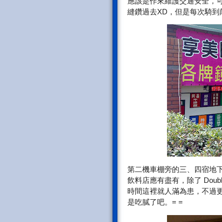
應該是作來維護交通安全，可是
縫鑽過去XD，但是每次騎
第二機車棚旁的三、四宿地下
飲料店應有盡有，除了 Dou
時間這裡就人滿為患，不過
是吃膩了吧。= =