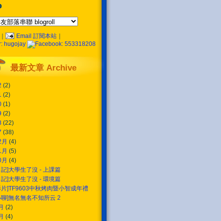
o
｜
Email 訂閱本站
｜
最新文章 Archive
2
(2)
1
(2)
0
(1)
9
(2)
8
(22)
7
(38)
2月
(4)
1月
(5)
0月
(4)
日記]大學生了沒 - 上課篇
日記]大學生了沒 - 環境篇
影片]TF9603中秋烤肉暨小智成年禮
小聊]無名無名不知所云 2
9月
(2)
8月
(4)