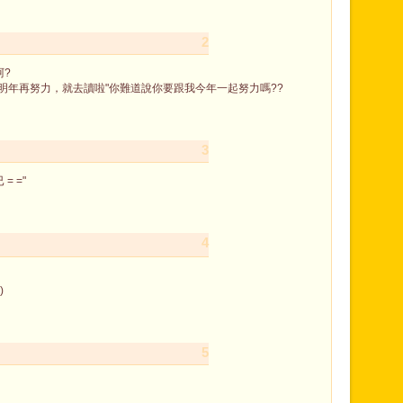
2
阿?
明年再努力，就去讀啦"你難道說你要跟我今年一起努力嗎??
3
= ="
4
)
5