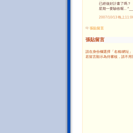
已經做好計畫了嗎？
星期一要驗收喔... ^__
2007/10/13 晚上11:0
張貼留言
張貼留言
請在身份欄選擇「名稱/網址
若留言顯示為待審核，請不用