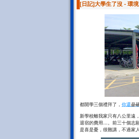
[日記]大學生了沒 - 環
都開學三個禮拜了，
你還
是
新學校離我家只有八公里遠
退宿的費用…。前三十個志
是喜是憂，很難講，不過家