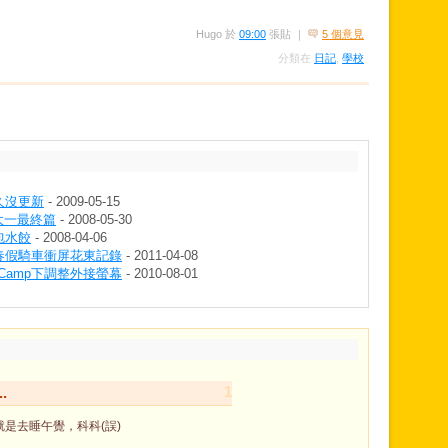
Hugo
於
09:00
張貼
｜
5 個意見
分類在
日記
,
學校
久沒更新
- 2009-05-15
 大一最終篇
- 2008-05-30
包水餃
- 2008-04-06
ovie 春假騎車衝屏花東記錄
- 2011-04-08
ootCamp下調整外接螢幕
- 2010-08-01
1
.
是去睡午覺，科科(誤)