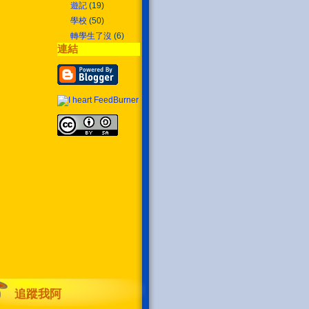
遊記
(19)
學校
(50)
轉學生了沒
(6)
連結
追蹤我阿