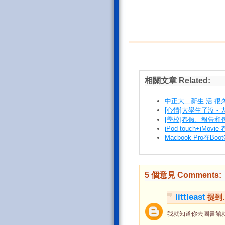
相關文章 Related:
中正大二新生 活 很
[心情]大學生了沒 -
[學校]春假、報告和
iPod touch+iM
Macbook Pro在B
5 個意見 Comments:
littleast
提到..
我就知道你去圖書館就