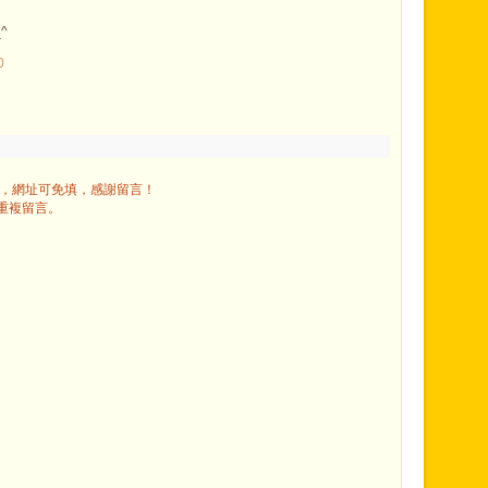
^
0
」，網址可免填，感謝留言！
重複留言。