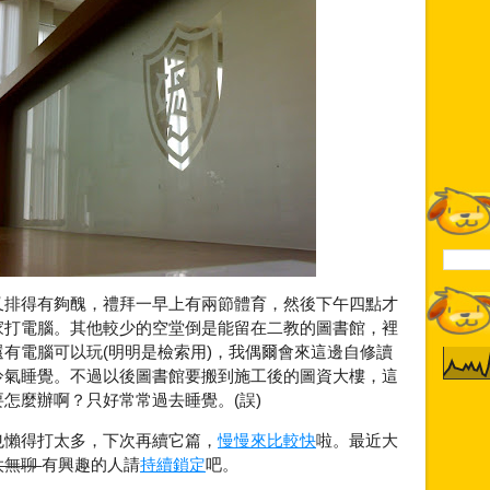
又排得有夠醜，禮拜一早上有兩節體育，然後下午四點才
家打電腦。其他較少的空堂倒是能留在二教的圖書館，裡
有電腦可以玩(明明是檢索用)，我偶爾會來這邊自修讀
冷氣睡覺。不過以後圖書館要搬到施工後的圖資大樓，這
怎麼辦啊？只好常常過去睡覺。(誤)
也懶得打太多，下次再續它篇，
慢慢來比較快
啦。最近大
太無聊
有興趣的人請
持續鎖定
吧。