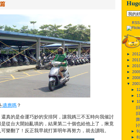
Hug
境篇
RSS
►
201
►
201
►
201
►
200
►
200
▼
200
►
1
►
1
▼
1
硬
適應嗎
？
[
[
，還真的是命運巧妙的安排阿，讓我媽三不五時向我催討
[
願是從台大開始亂填的，結果第二十個也給他上了，揪竟
[
人可樂翻了！反正我早就打算明年再努力，就去讀啦。
►
►