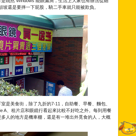
既然 Windows 能鑽漏洞，生活上大家也有辦法從細
到顛坡還是要摔一下屁股，騎二手車就只能被欺負。
室是美食街，除了九折的7-11，自助餐、早餐、麵包、
ble A、租片店和眼鏡行看起來比較不好吃之外。每到用餐
更多人的地方是機車棚，還是有一堆出外覓食的人，大概