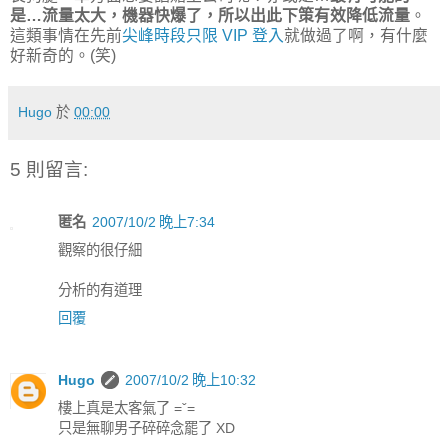
是…流量太大，機器快爆了，所以出此下策有效降低流量
。
這類事情在先前
尖峰時段只限 VIP 登入
就做過了啊，有什麼
好新奇的。(笑)
Hugo
於
00:00
5 則留言:
匿名
2007/10/2 晚上7:34
觀察的很仔細
分析的有道理
回覆
Hugo
2007/10/2 晚上10:32
樓上真是太客氣了 =ˇ=
只是無聊男子碎碎念罷了 XD