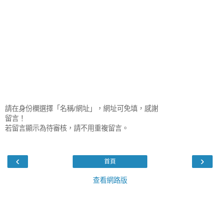
請在身份欄選擇「名稱/網址」，網址可免填，感謝
留言！
若留言顯示為待審核，請不用重複留言。
‹
›
首頁
查看網路版