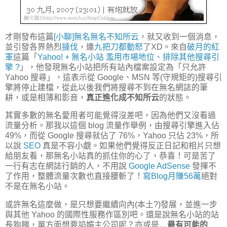
才剛發布這篇
[小聊]無名無名不知所云
，就又收到一個消息，
並引發各界熱烈
撻伐
，連
九把刀都動怒
了XD。來自
破月的紅
軍
這篇「
Yahoo! + 無名小站 濫用市場地位、排除其他搜尋引
擎 ?
」，他發現無名小站把所有站內檔案設定為「只允許
Yahoo 搜尋」，這表示從 Google、MSN 等(守規矩的)搜尋引
擎將停止建檔，從此以後我們將搜尋不到在無名網誌的筆
耕，或是相簿和影音，
真正進化成不知所云
的狀態。
其實多數的無名愛用者可能覺得沒差吧，因為他們又沒看過
流量分析。那我以這個 blog 流量作舉例，由搜尋引擎進入佔
49%，而從 Google 搜尋就佔了 76%，Yahoo 只佔 23%，所
以說
SEO
真是不容小覷。如果他們覺得反正日記和相片只想
給朋友看，那無名小站真的抓住你的心了，恭喜！可是苦了
一行有志在網誌行銷的人，不用說
Google AdSense
發揮不
了作用，整體流量次數也直接腰斬了！
寫Blog月賺56萬
絕對
不是在無名小站。
或許無名這麼做，是只想要繼續向內(本土?)發展，並進一步
與其他 Yahoo 的國際性服務作區別吧。還是說無名小站的站
長狗腿，單方面想要諂媚主公司呢？亦或是…
最有可能的