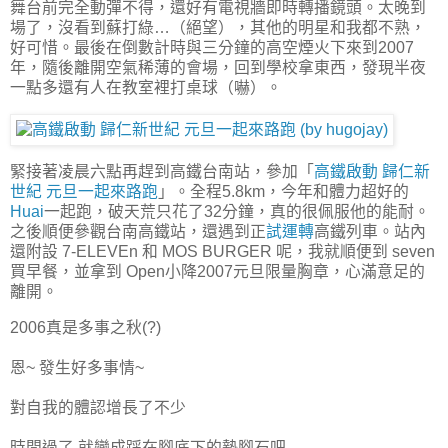
舞台前完全動彈不得，還好有電視牆即時轉播鏡頭。太晚到
場了，沒看到蘇打綠…（絕望），其他的明星和我都不熟，
好可惜。最後在倒數計時與三分鐘的高空煙火下來到2007
年，隨後離開空氣稀薄的會場，回到學校拿東西，發現半夜
一點多還有人在教室裡打桌球（嚇）。
緊接著凌晨六點再趕到高鐵台南站，參加「
高鐵啟動 歸仁新
世紀 元旦一起來路跑
」。全程5.8km，今年和體力超好的
Huai
一起跑，破天荒只花了32分鐘，真的很佩服他的能耐。
之後順便參觀台南高鐵站，還遇到正
試運轉
高鐵列車。站內
還附設 7-ELEVEn 和 MOS BURGER 呢，我就順便到 seven
買早餐，並拿到 Open小降2007元旦限量胸章，心滿意足的
離開。
2006真是多事之秋(?)
恩~ 發生好多事情~
對自我的體認增長了不少
時間過了 就變成踩在腳底下的墊腳石吧