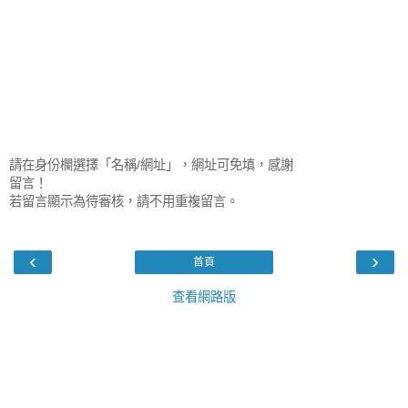
請在身份欄選擇「名稱/網址」，網址可免填，感謝
留言！
若留言顯示為待審核，請不用重複留言。
‹
›
首頁
查看網路版