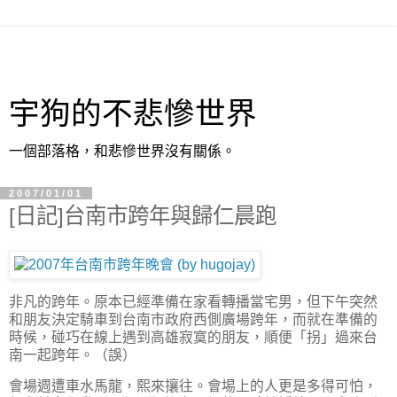
宇狗的不悲慘世界
一個部落格，和悲慘世界沒有關係。
2007/01/01
[日記]台南市跨年與歸仁晨跑
非凡的跨年。原本已經準備在家看轉播當宅男，但下午突然
和朋友決定騎車到台南市政府西側廣場跨年，而就在準備的
時候，碰巧在線上遇到高雄寂寞的朋友，順便「拐」過來台
南一起跨年。（誤）
會場週遭車水馬龍，熙來攘往。會埸上的人更是多得可怕，