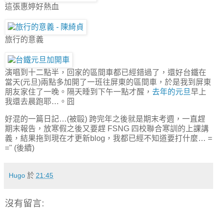
這張惠婷好熱血
旅行的意義
演唱到十二點半，回家的區間車都已經錯過了，還好台鐵在
當天(元旦)兩點多加開了一班往屏東的區間車，於是我到屏東
朋友家住了一晚。隔天睡到下午一點才醒，
去年的元旦
早上
我還去晨跑耶…。囧
好混的一篇日記…(被毆) 跨完年之後就是期末考週，一直趕
期末報告，放寒假之後又要趕 FSNG 四校聯合寒訓的上課講
義，結果拖到現在才更新blog，我都已經不知道要打什麼… =
=" (後續)
Hugo
於
21:45
沒有留言: