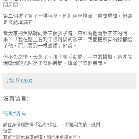
間房間。
第二個孩子買了一堆稻草，他把稻草堆滿了整間房間，但還
是沒能填滿它。
當大家把焦點轉向第三個孩子時，只到看他兩手空空的回
來。「我在路上看到了很可憐的孩子，我便把所有的錢都給
了他，而只買到一根蠟燭」他說。
但不久之後，天黑了。孩子順手點燃了手中的蠟燭，這才發
現蠟燭的光照亮了整個房間，填滿了整個房間。
宇狗
於
09:00
沒有留言:
張貼留言
請在身份欄選擇「名稱/網址」，網址可免填，感謝
留言！
若留言顯示為待審核，請不用重複留言。