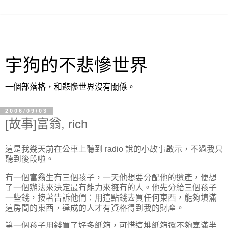
宇狗的不悲慘世界
一個部落格，和悲慘世界沒有關係。
2006/09/03
[故事]富翁, rich
這是我幾天前在公車上聽到 radio 說的小故事啟示，不過我只
聽到後段啦。
有一個富翁生有三個孩子，一天他想要分配他的遺產，便想
了一個辦法來決定最有能力來擁有的人。他先分給三個孩子
一些錢，接著告訴他們：用這點錢去買任何東西，能夠填滿
這房間的東西，達成的人才有資格得到我的財產。
第一個孩子用錢買了好多紙箱，可惜這堆紙箱還不夠塞滿半