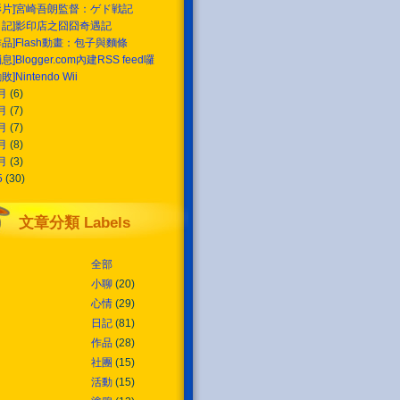
影片]宮崎吾朗監督：ゲド戦記
日記]影印店之囧囧奇遇記
作品]Flash動畫：包子與麵條
消息]Blogger.com內建RSS feed囉
敗]Nintendo Wii
5月
(6)
4月
(7)
3月
(7)
2月
(8)
1月
(3)
5
(30)
文章分類 Labels
全部
小聊
(20)
心情
(29)
日記
(81)
作品
(28)
社團
(15)
活動
(15)