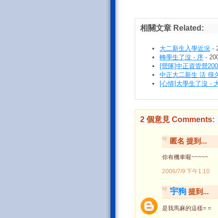
相關文章 Related:
大二新生入學近況
- 
轉學生了沒 - 序
- 20
[營隊]中正資管營200
中正大二新生 活 很
[心情]大學生了沒 -
2 個意見 Comments:
匿名 提到...
你有機車喔~~~~~
2006/7/9 下午1:10
宇狗
提到...
是我馬麻的這樣= =