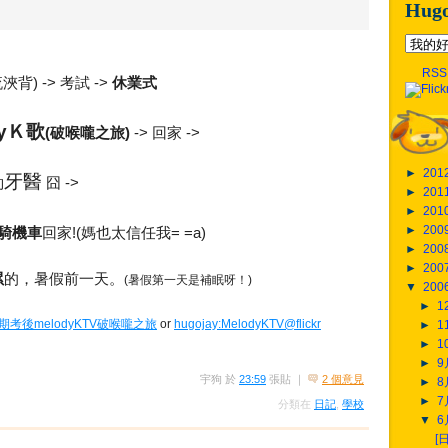
Hug
RSS
背) -> 考試 ->
休業式
dyＫ歌
(破喉嚨之旅)
-> 回家 ->
►
201
牙醫
約
囧 ->
►
201
►
201
►
200
騎機車
回家!(媽也太信任我= =a)
►
200
►
200
累
的，暑假前一天。
(暑假第一天是補眠呀！)
▼
200
►
1
629 期考後melodyKTV破喉嚨之旅
or
hugojay:MelodyKTV@flickr
►
1
►
1
►
宇狗
於
23:59
張貼
｜
2 個意見
►
►
分類在
日記
,
學校
▼
[