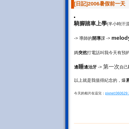
[日記]2006暑假前一天
騎腳踏車上學
(半小時汗流浹
melo
-> 導師的
開導
課 ->
媽
突然
打電話叫我今天有預
睡
第一次
邊
邊治牙
->
自己
以上就是我值得紀念的，爆
今天的相片在這兒：
pixnet:060