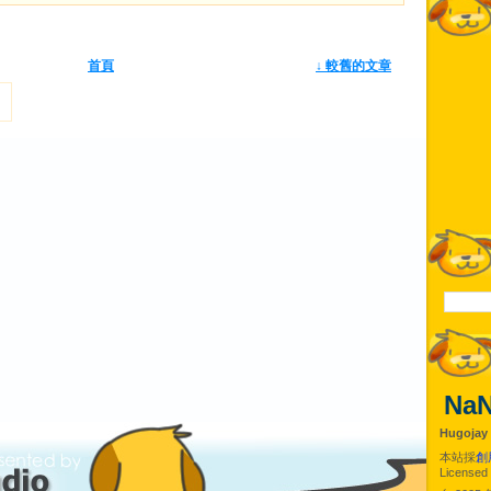
首頁
↓ 較舊的文章
Na
Hugojay
本站採
創
Licensed