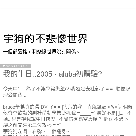
宇狗的不悲慘世界
一個部落格，和悲慘世界沒有關係。
2005/11/10
我的生日::2005 - aluba初體驗?= =
今天中午...為了不讓學弟失望(?)我還是去社部了 = =" 順便處
理公關函...
bruce學弟真的帶 DV 了= =||害羞的我一直躲鏡頭 >///< 這個時
候蠢蠢欲動的副社帶動學弟要抓我 =____=" 還好不是[ ]...|| 不
過...只是抱我說生日快樂.. 不覺得有點空虛嗎？ 囧rz 不過下
課之前又來第二波攻勢 = ="
宇狗狗左閃、右躲、一個翻身~