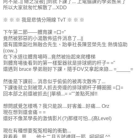
阿不是..|| 總之沒被[ ]到就下課了... 上電腦課的學弟進來了
所以大家就匆忙解散了...XDD
※ ※ ※ 我是悲情分隔線 TvT ※ ※ ※
下午第二節——體育課 =口="
竟然被邪惡的小湯散佈這件消息了...||
還有國樂副社無融合先生、跆拳社長陳昱榮先生 熱情協助
(cow..)
在下水道往體育場時...竟然被抬起來爬樓梯
到體育場後看到的第一樣聖器就是排球網的杆子= ="
還遇到 bruce 學弟剛好下課，隨手DV又拿起來錄... =_____=
然後是下課前... 消息似乎偷偷的被再次散佈了...
下課後就立刻被眾人抓去旁邊的排球網杆子轉圈圈 =口=
回本部之前還被抓去[ ]單槓...= =""差點死掉!!
想問感覺怎樣嗎？我只能說....好害羞...好痛.... Orz
現在想到還會痛 = =
還好不像某學長的激情影片(?)那樣可怕...(高Level)
現在有種想要冤冤相報的衝動...
我看看...恩....... 他十二月五號禮拜一耶...呵呵呵 ^^......