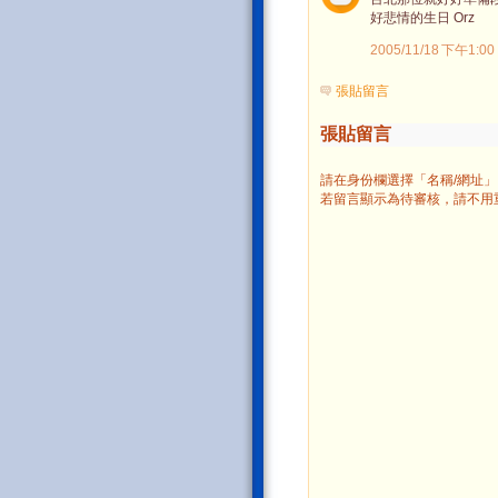
好悲情的生日 Orz
2005/11/18 下午1:00
張貼留言
張貼留言
請在身份欄選擇「名稱/網址
若留言顯示為待審核，請不用