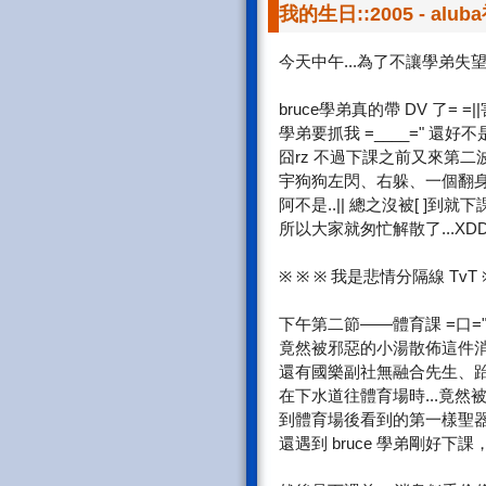
我的生日::2005 - alub
今天中午...為了不讓學弟失望(
bruce學弟真的帶 DV 了=
學弟要抓我 =____=" 還好不是
囧rz 不過下課之前又來第二波攻
宇狗狗左閃、右躲、一個翻身
阿不是..|| 總之沒被[ ]到就
所以大家就匆忙解散了...XD
※ ※ ※ 我是悲情分隔線 TvT ※
下午第二節——體育課 =口=
竟然被邪惡的小湯散佈這件消息了
還有國樂副社無融合先生、跆拳社
在下水道往體育場時...竟然
到體育場後看到的第一樣聖器
還遇到 bruce 學弟剛好下課，