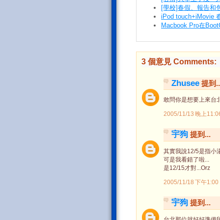
[學校]春假、報告和
iPod touch+iM
Macbook Pro在B
3 個意見 Comments:
Zhusee
提到..
敢問你是想要上來台北
2005/11/13 晚上11:0
宇狗
提到...
其實我說12/5是指小湯.
可是我看錯了啦...
是12/15才對...Orz
2005/11/18 下午1:00
宇狗
提到...
台北那位就好好準備