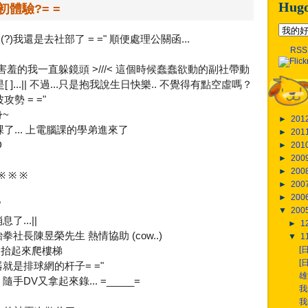
Hug
a初體驗?= =
?)我還是去社部了 = =" 順便處理公關函...
RSS
 =||害羞的我一直躲鏡頭 >///< 這個時候蠢蠢欲動的副社帶動
[ ]...|| 不過...只是抱我說生日快樂.. 不覺得有點空虛嗎？
勢 = ="
~
►
201
下課了... 上電腦課的學弟進來了
►
201
D
►
201
►
200
►
200
 ※ ※
►
200
►
200
"
▼
200
...||
►
1
長陳昱榮先生 熱情協助 (cow..)
▼
1
[
被抬起來爬樓梯
[
就是排球網的杆子= ="
雄
隨手DV又拿起來錄... =_____=
我
我