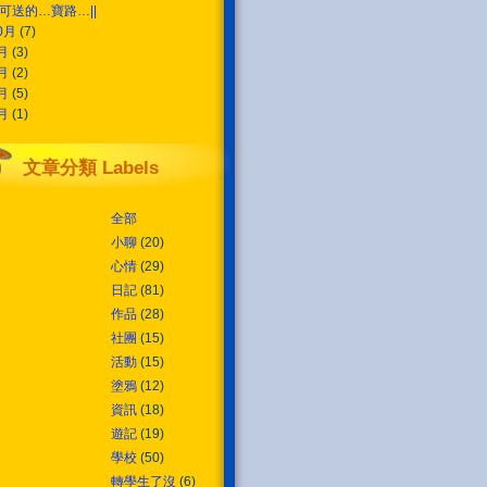
可送的…寶路…||
0月
(7)
9月
(3)
8月
(2)
7月
(5)
4月
(1)
文章分類 Labels
全部
小聊
(20)
心情
(29)
日記
(81)
作品
(28)
社團
(15)
活動
(15)
塗鴉
(12)
資訊
(18)
遊記
(19)
學校
(50)
轉學生了沒
(6)