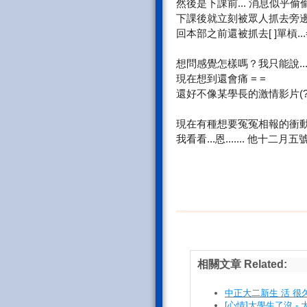
然後是下課前... 消息似乎偷
下課後就立刻被眾人抓去旁邊
回本部之前還被抓去[ ]單槓...=
想問感覺怎樣嗎？我只能說....好害
現在想到還會痛 = =
還好不像某學長的激情影片(?)那樣
現在有種想要冤冤相報的衝動.
我看看...恩....... 他十二月五號
相關文章 Related:
中正大二新生 活 很
[心情]大學生了沒 -