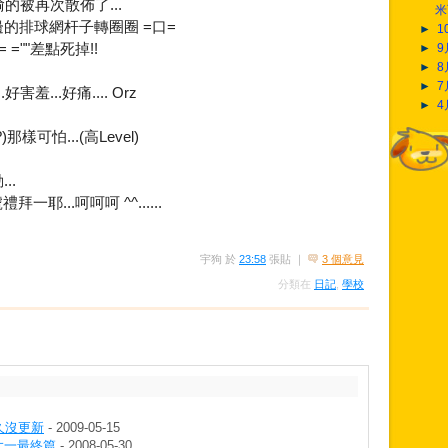
偷的被再次散佈了...
米
的排球網杆子轉圈圈 =口=
►
1
 =""差點死掉!!
►
►
►
羞...好痛.... Orz
►
可怕...(高Level)
..
禮拜一耶...呵呵呵 ^^......
宇狗
於
23:58
張貼
｜
3 個意見
分類在
日記
,
學校
久沒更新
- 2009-05-15
 大一最終篇
- 2008-05-30